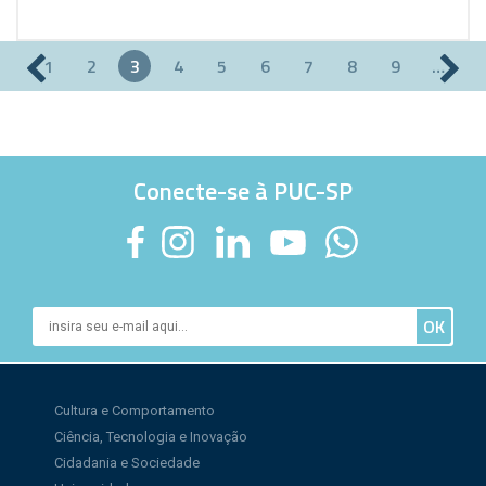
1
2
3
4
5
6
7
8
9
…
Páginas
Conecte-se à PUC-SP
Cultura e Comportamento
Ciência, Tecnologia e Inovação
Cidadania e Sociedade