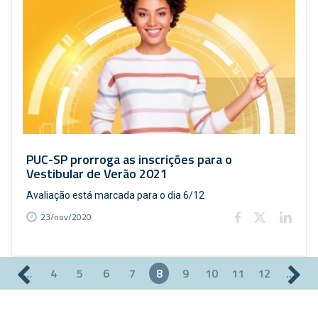
PUC-SP prorroga as inscrições para o
Vestibular de Verão 2021
Avaliação está marcada para o dia 6/12
23/nov/2020
…
4
5
6
7
8
9
10
11
12
…
Páginas