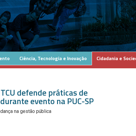
ento
Ciência, Tecnologia e Inovação
Cidadania e Soci
 TCU defende práticas de
a durante evento na PUC-SP
udança na gestão pública