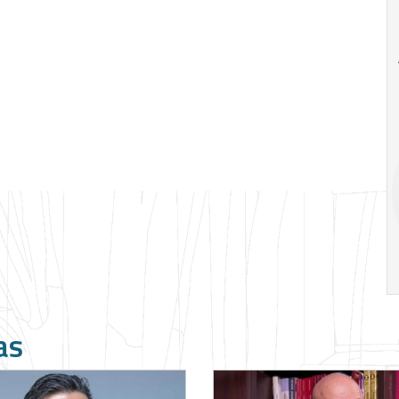
18
20
18
Ago
Ago
V Semana de
Special
Pesquisa e
Situations:
Inovação da FEA
crédito em
PUC-SP
empresas e
crise
17:00
h
19:00
h
as