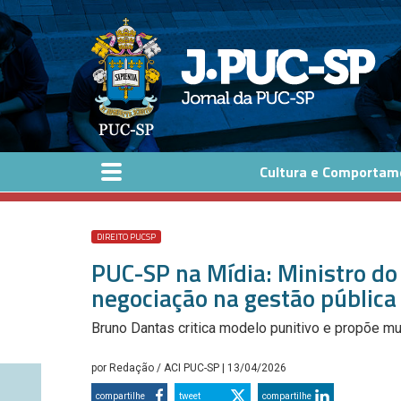
Pular para o conteúdo principal
Cultura e Comportam
DIREITO PUCSP
PUC-SP na Mídia: Ministro do
negociação na gestão públic
Bruno Dantas critica modelo punitivo e propõe m
por
Redação / ACI PUC-SP
| 13/04/2026
compartilhe
tweet
compartilhe