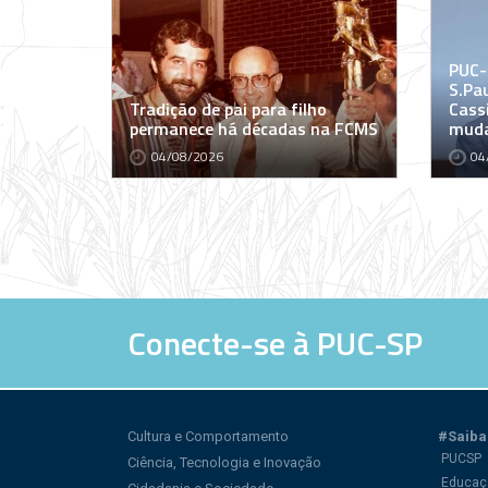
PUC-
S.Pa
Tradição de pai para filho
Cass
permanece há décadas na FCMS
muda
04/08/2026
04
Conecte-se à PUC-SP
Cultura e Comportamento
#Saiba
PUCSP
Ciência, Tecnologia e Inovação
Educaç