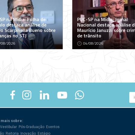
SP na Mídia: Folha de
PUC-SP na Mídia: Jornal
ulo destaca análise de
Nacional destaca análise d
io Scarpinella Bueno sobre
Maurício Januzzi sobre cri
nças no STJ
de trânsito
/08/2026
04/08/2026
 mais sobre:
Vestibular
Pós-Graduação
Eventos
ão
Reitoria
Inovação
Estágio