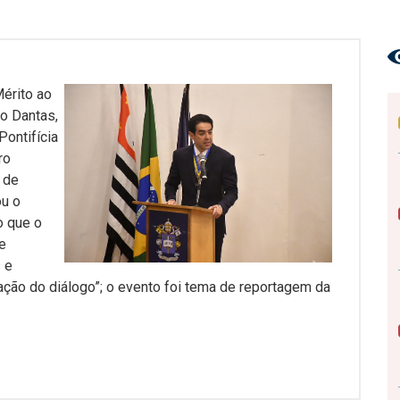
Mérito ao
no Dantas,
Pontifícia
ro
 de
ou o
o que o
e
 e
ação do diálogo”; o evento foi tema de reportagem da