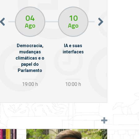
04
10
10
13
Ago
Ago
Ago
Democracia,
IA e suas
VII Semana de
mudanças
interfaces
Psicanálise
climáticas e o
m
papel do
Parlamento
19:00
h
10:00
h
12:30
h