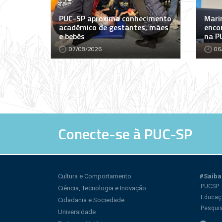
PUC-SP aproxima conhecimento
Marin
acadêmico de gestantes, mães
encon
e bebês
na P
07/08/2026
06
Conecte-se à PUC-SP
Cultura e Comportamento
#Saiba
PUCSP
Ciência, Tecnologia e Inovação
Educaç
Cidadania e Sociedade
Pesqui
Universidade