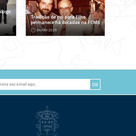
álogo
Tradição de pai para filho
permanece há décadas na FCMS
04/08/2026