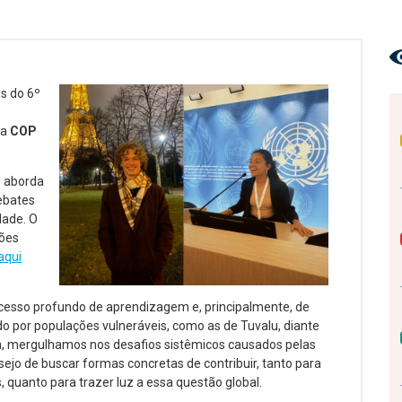
s do 6º
na
COP
e aborda
ebates
dade. O
ções
aqui
cesso profundo de aprendizagem e, principalmente, de
o por populações vulneráveis, como as de Tuvalu, diante
a, mergulhamos nos desafios sistêmicos causados pelas
jo de buscar formas concretas de contribuir, tanto para
 quanto para trazer luz a essa questão global.