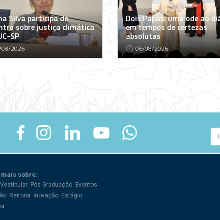
a Silva participa de
Dois Papas: uma ode ao di
tro sobre justiça climática
em tempos de certezas
UC-SP
absolutas
/08/2026
06/08/2026
 mais sobre:
Vestibular
Pós-Graduação
Eventos
ão
Reitoria
Inovação
Estágio
sa