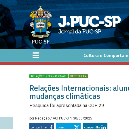
Pular para o conteúdo principal
Cultura e Comportam
RELAÇÕES INTERNACIONAIS
VESTIBULAR
Relações Internacionais: alu
mudanças climáticas
Pesquisa foi apresentada na COP 29
por
Redação / ACI PUC-SP
| 30/05/2025
compartilhe
tweet
compartilhe