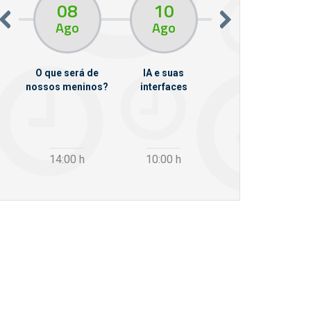
08
10
10
13
Ago
Ago
Ago
O que será de
IA e suas
VII Semana de
nossos meninos?
interfaces
Psicanálise
m
14:00
h
10:00
h
12:30
h