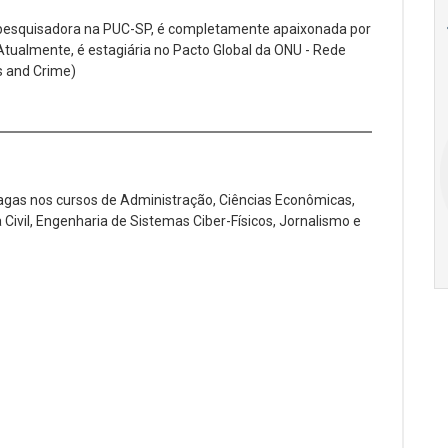
18
20
18
e pesquisadora na PUC-SP, é completamente apaixonada por
Ago
Ago
. Atualmente, é estagiária no Pacto Global da ONU - Rede
s and Crime)
V Semana de
Special
Pesquisa e
Situations:
Inovação da FEA
crédito em
PUC-SP
empresas e
crise
vagas nos cursos de Administração, Ciências Econômicas,
 Civil, Engenharia de Sistemas Ciber-Físicos, Jornalismo e
17:00
h
19:00
h