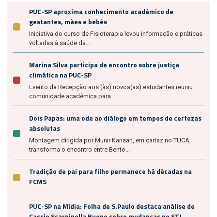
PUC-SP aproxima conhecimento acadêmico de
gestantes, mães e bebês
Iniciativa do curso de Fisioterapia levou informação e práticas
voltadas à saúde da...
Marina Silva participa de encontro sobre justiça
climática na PUC-SP
Evento da Recepção aos (às) novos(as) estudantes reuniu
comunidade acadêmica para...
Dois Papas: uma ode ao diálogo em tempos de certezas
absolutas
Montagem dirigida por Munir Kanaan, em cartaz no TUCA,
transforma o encontro entre Bento...
Tradição de pai para filho permanece há décadas na
FCMS
PUC-SP na Mídia: Folha de S.Paulo destaca análise de
Cassio Scarpinella Bueno sobre mudanças no STJ