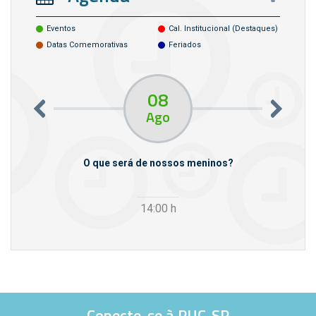
Eventos
Cal. Institucional (destaques)
Datas Comemorativas
Feriados
08
Ago
m empresas
O que será de nossos meninos?
14:00
h
Conecte-se à PUC-SP